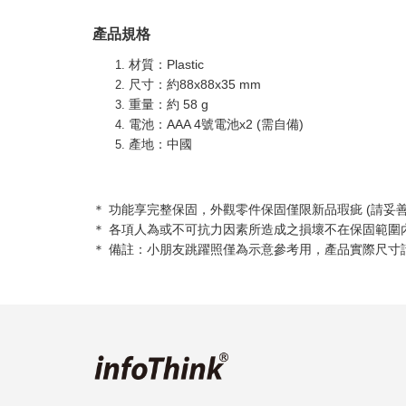
產品規格
材質：Plastic
尺寸：約88x88x35 mm
重量：約 58 g
電池：AAA 4號電池x2 (需自備)
產地：中國
＊ 功能享完整
保固，外觀零件保固僅限新品瑕疵 (請妥
＊ 各項人為或不可抗力因素所造成之損壞不在保固範圍
＊ 備註：小朋友跳躍照僅為示意參考用，產品實際尺寸