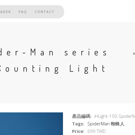
EADER
FAQ
CONTACT
der-Man series
Counting Light
產品編碼:
iHLight-100-Spider
Tags:
SpiderMan
蜘蛛人
Price:
699 TWD