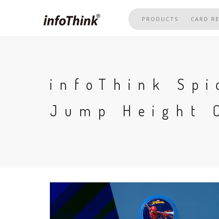
Skip
to
PRODUCTS
CARD R
main
content
infoThink Spi
Jump Height 