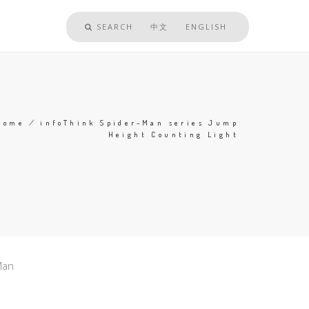
SEARCH
中文
ENGLISH
Home
/
infoThink Spider-Man series Jump
Height Counting Light
Breadcrumb
Man