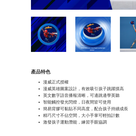
產品特色
漫威正式授權
漫威英雄圖案設計，有效吸引孩子跳躍摸高
英文數字語音播報清晰，可邊跳邊學英聽
智能觸控發光閃燈，日夜間皆可使用
簡易背膠可黏貼不同高度，配合孩子持續成長
精巧尺寸不佔空間，大小手掌可輕拍計數
激發孩子運動潛能，練習手眼協調