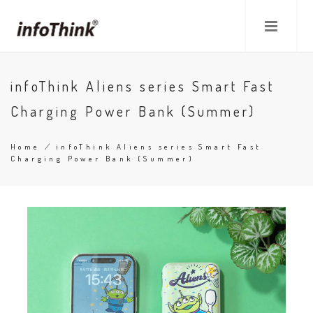
Skip
to
main
content
infoThink Aliens series Smart Fast
Charging Power Bank (Summer)
Home
/
infoThink Aliens series Smart Fast
Charging Power Bank (Summer)
Breadcrumb