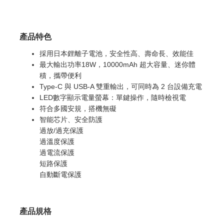
產品特色
採用日本鋰離子電池，安全性高、壽命長、效能佳
最大輸出功率18W，10000mAh 超大容量、迷你體
積，攜帶便利
Type-C 與 USB-A 雙重輸出，可同時為 2 台設備充電
LED數字顯示電量螢幕：單鍵操作，隨時檢視電
符合多國安規，搭機無礙
智能芯片、安全防護
過放/過充保護
過溫度保護
過電流保護
短路保護
自動斷電保護
產品規格