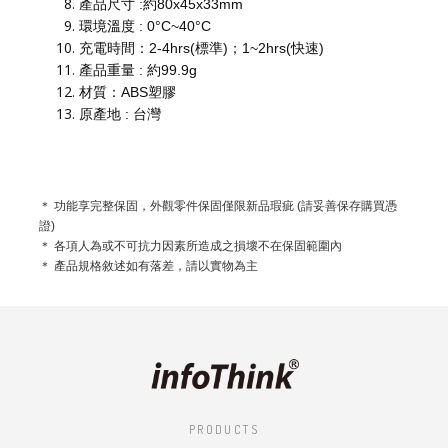
產品尺寸 :約80x45x33mm
環境溫度 : 0°C~40°C
充電時間：2-4hrs(標準)；1~2hrs(快速)
產品重量 : 約99.9g
材質：ABS塑膠
原產地 : 台灣
＊ 功能享完整保固，外觀零件保固僅限新品瑕疵 (請妥善保存購買憑
證)
＊ 各項人為或不可抗力因素所造成之損壞不在保固範圍內
＊ 產品規格敘述如有落差，請以實物為主
PRODUCTS