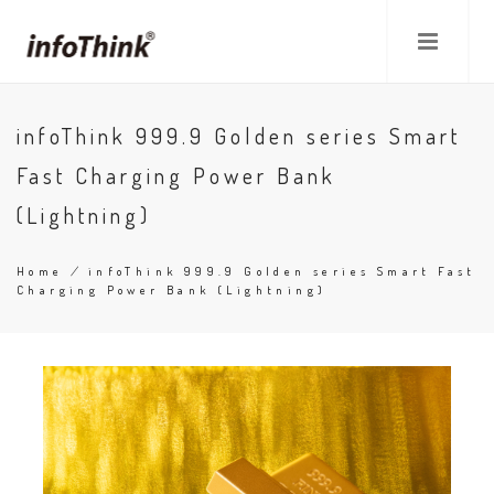
Skip
to
main
content
infoThink 999.9 Golden series Smart
Fast Charging Power Bank
(Lightning)
Home
/
infoThink 999.9 Golden series Smart Fast
Charging Power Bank (Lightning)
Breadcrumb