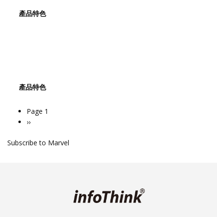
產品特色
產品特色
Page 1
Pagination
Next
››
page
Subscribe to Marvel