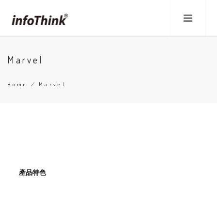
Skip
to
main
content
Marvel
Home
/
Marvel
Breadcrumb
產品特色