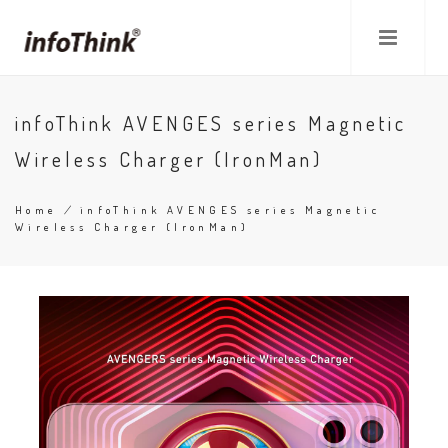
Skip
to
main
content
infoThink AVENGES series Magnetic
Wireless Charger (IronMan)
Home
/
infoThink AVENGES series Magnetic
Wireless Charger (IronMan)
Breadcrumb