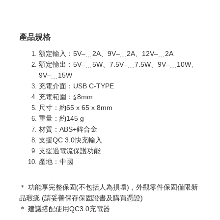
產品規格
額定輸入：5V–﹍2A、9V–﹍2A、12V–﹍2A
額定輸出：5V–﹍5W、7.5V–﹍7.5W、9V–﹍10W、
9V–﹍15W
充電介面：USB C-TYPE
充電範圍：≦8mm
尺寸：約65 x 65 x 8mm
重量：約145 g
材質：ABS+鋅合金
支援QC 3.0快充輸入
支援過電流保護功能
產地：中國
＊ 功能享完整
保固(不包括人為損壞)，外觀零件保固僅限新
品瑕疵 (請妥善保存保固證書及購買憑證)
＊
建議搭配使用QC3.0充電器