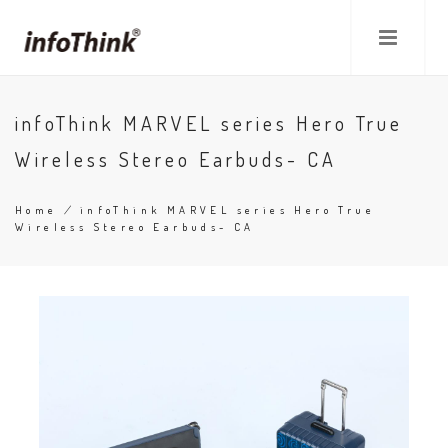
Skip
to
main
content
infoThink MARVEL series Hero True
Wireless Stereo Earbuds- CA
Home
/
infoThink MARVEL series Hero True
Wireless Stereo Earbuds- CA
Breadcrumb