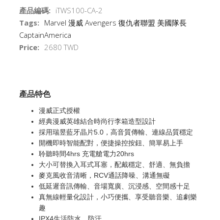
產品編碼:
iTWS100-CA-2
Tags:
Marvel
漫威
Avengers
復仇者聯盟
美國隊長
CaptainAmerica
Price:
2680 TWD
產品特色
漫威正式授權
經典漫威英雄結合時尚行李箱造型設計
採用瑞昱藍牙晶片5.0，高音質傳輸、連線品質穩定
開機即時智能配對，便捷操控按鈕、簡單易上手
聆聽時間4hrs 充電艙電力20hrs
大小可替換入耳式耳塞，配戴穩定、舒適、無負擔
麥克風收音清晰，RCV通話降噪、溝通無礙
低延遲音訊傳輸、音場寬廣、沉浸感、空間感十足
真無線輕量化設計，小巧便攜、享受聽音樂、追劇樂
趣
IPX4生活防水、防汗