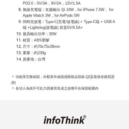
PD3.0：5V/3A，9V/2A，12V/1.5A
無線充電端：支援輸出 Qi 10W，for iPhone 7.5W， for
Apple Watch 3W，for AirPods 5W
同時充放電：Type-C(充電/放電線) + Type-C端 + USB A
端 +Lightning(放電線) 皆是5V/0.5A+
最高輸出功率：30W
材質：ABS塑膠
尺寸：約70x75x28mm
重量：約230g
原產地：台灣
＊ 功能享完整保固，外觀零件保固僅限新品瑕疵 (請妥善保存購買憑
證)
＊ 各項人為或不可抗力因素所造成之損壞不在保固範圍內