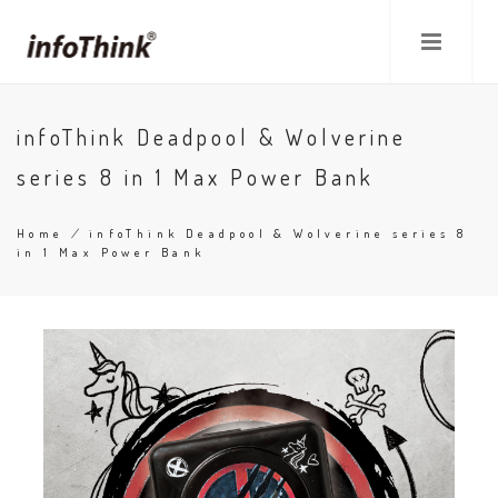
Skip
to
main
content
infoThink Deadpool & Wolverine
series 8 in 1 Max Power Bank
Home
/
infoThink Deadpool & Wolverine series 8
in 1 Max Power Bank
Breadcrumb