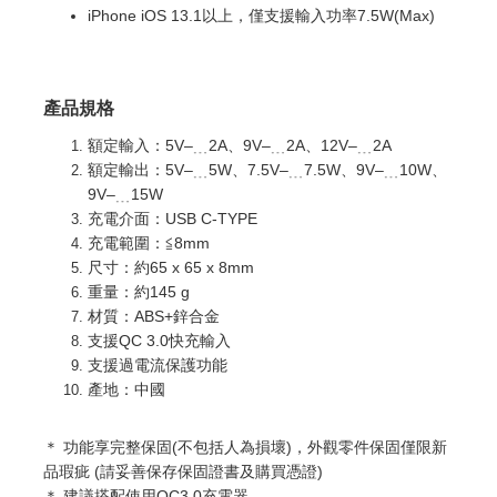
iPhone iOS 13.1以上，僅支援輸入功率7.5W(Max)
產品規格
額定輸入：5V–﹍2A、9V–﹍2A、12V–﹍2A
額定輸出：5V–﹍5W、7.5V–﹍7.5W、9V–﹍10W、
9V–﹍15W
充電介面：USB C-TYPE
充電範圍：≦8mm
尺寸：約65 x 65 x 8mm
重量：約145 g
材質：ABS+鋅合金
支援QC 3.0快充輸入
支援過電流保護功能
產地：中國
＊ 功能享完整
保固(不包括人為損壞)，外觀零件保固僅限新
品瑕疵 (請妥善保存保固證書及購買憑證)
＊
建議搭配使用QC3.0充電器