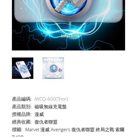
產品編碼:
iWCQ-600(Thor)
產品類別:
磁吸無線充電盤
授權品牌:
漫威
經典收藏:
復仇者聯盟
標籤:
Marvel
漫威
Avengers
復仇者聯盟
終局之戰
索爾