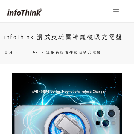
移
至
主
內
容
infoThink 漫威英雄雷神鎚磁吸充電盤
首頁
/
infoThink 漫威英雄雷神鎚磁吸充電盤
導
航
連
結