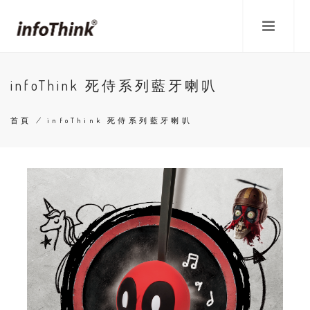
移
至
主
內
容
infoThink 死侍系列藍牙喇叭
首頁
/
infoThink 死侍系列藍牙喇叭
導
航
連
結