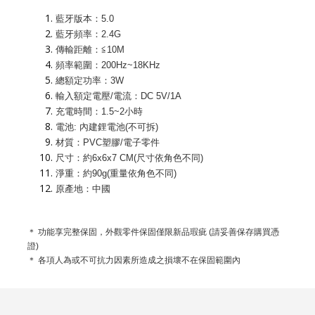
藍牙版本：5.0
藍牙頻率：2.4G
傳輸距離：≦10M
頻率範圍：200Hz~18KHz
總額定功率：3W
輸入額定電壓/電流：DC 5V/1A
充電時間：1.5~2小時
電池: 內建鋰電池(不可拆)
材質：PVC塑膠/電子零件
尺寸：約6x6x7 CM(尺寸依角色不同)
淨重：約90g(重量依角色不同)
原產地：中國
＊ 功能享完整保固，外觀零件保固僅限新品瑕疵 (請妥善保存購買憑
證)
＊ 各項人為或不可抗力因素所造成之損壞不在保固範圍內