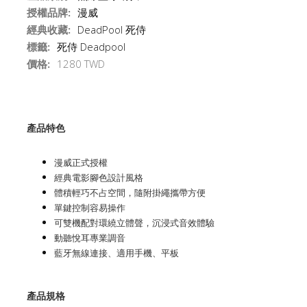
授權品牌:
漫威
經典收藏:
DeadPool 死侍
標籤:
死侍 Deadpool
價格:
1280 TWD
產品特色
漫威正式授權
經典電影腳色設計風格
體積輕巧不占空間，隨附掛繩攜帶方便
單鍵控制容易操作
可雙機配對環繞立體聲，沉浸式音效體驗
動聽悅耳專業調音
藍牙無線連接、適用手機、平板
產品規格