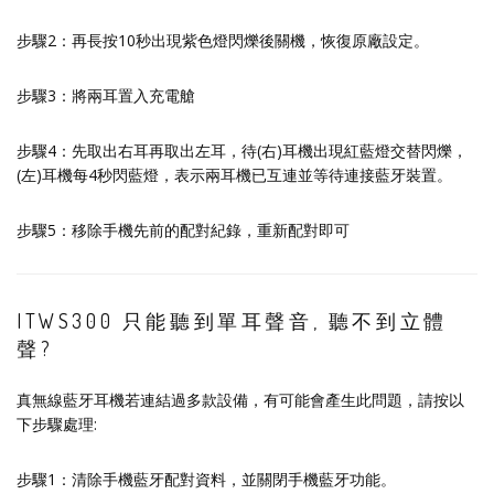
步驟2：再長按10秒出現紫色燈閃爍後關機，恢復原廠設定。
步驟3：將兩耳置入充電艙
步驟4：先取出右耳再取出左耳，待(右)耳機出現紅藍燈交替閃爍，
(左)耳機每4秒閃藍燈，表示兩耳機已互連並等待連接藍牙裝置。
步驟5：移除手機先前的配對紀錄，重新配對即可
ITWS300 只能聽到單耳聲音, 聽不到立體
聲?
真無線藍牙耳機若連結過多款設備，有可能會產生此問題，請按以
下步驟處理:
步驟1：清除手機藍牙配對資料，並關閉手機藍牙功能。