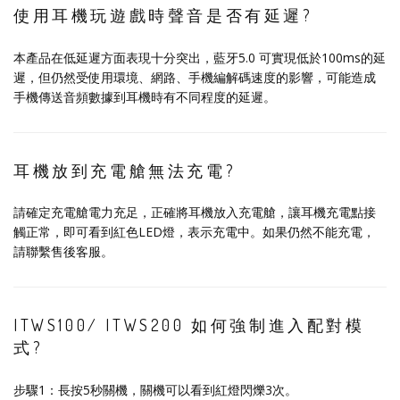
使用耳機玩遊戲時聲音是否有延遲?
本產品在低延遲方面表現十分突出，藍牙5.0 可實現低於100ms的延
遲，但仍然受使用環境、網路、手機編解碼速度的影響，可能造成
手機傳送音頻數據到耳機時有不同程度的延遲。
耳機放到充電艙無法充電?
請確定充電艙電力充足，正確將耳機放入充電艙，讓耳機充電點接
觸正常，即可看到紅色LED燈，表示充電中。如果仍然不能充電，
請聯繫售後客服。
ITWS100/ ITWS200 如何強制進入配對模
式?
步驟1：長按5秒關機，關機可以看到紅燈閃爍3次。