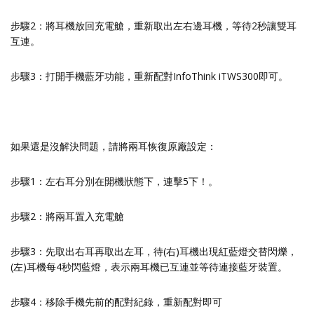
步驟2：將耳機放回充電艙，重新取出左右邊耳機，等待2秒讓雙耳
互連。
步驟3：打開手機藍牙功能，重新配對InfoThink iTWS300即可。
如果還是沒解決問題，請將兩耳恢復原廠設定：
步驟1：左右耳分別在開機狀態下，連擊5下！。
步驟2：將兩耳置入充電艙
步驟3：先取出右耳再取出左耳，待(右)耳機出現紅藍燈交替閃爍，
(左)耳機每4秒閃藍燈，表示兩耳機已互連並等待連接藍牙裝置。
步驟4：移除手機先前的配對紀錄，重新配對即可