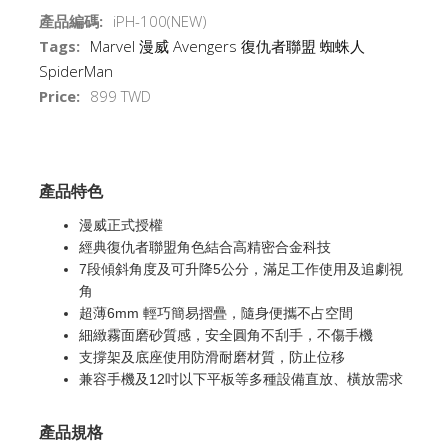
產品編碼:
iPH-100(NEW)
Tags:
Marvel
漫威
Avengers
復仇者聯盟
蜘蛛人
SpiderMan
Price:
899 TWD
產品特色
漫威正式授權
經典復仇者聯盟角色結合高精密合金科技
7段傾斜角度及可升降5公分，滿足工作使用及追劇視
角
超薄6mm 輕巧簡易摺疊，隨身便攜不占空間
細緻霧面磨砂質感，安全圓角不刮手，不傷手機
支撐架及底座使用防滑耐磨材質，防止位移
兼容手機及12吋以下平板等多種設備直放、橫放需求
產品規格