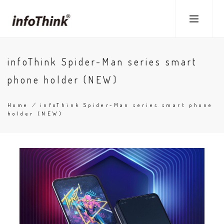
Skip
to
main
content
infoThink Spider-Man series smart
phone holder (NEW)
Home
/
infoThink Spider-Man series smart phone
holder (NEW)
Breadcrumb