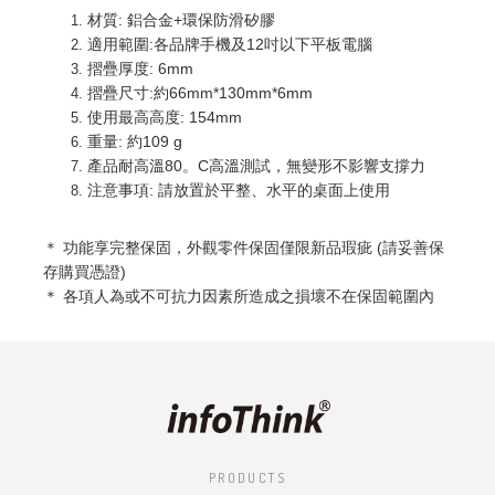
材質: 鋁合金+環保防滑矽膠
適用範圍:各品牌手機及12吋以下平板電腦
摺疊厚度: 6mm
摺疊尺寸:約66mm*130mm*6mm
使用最高高度: 154mm
重量: 約109 g
產品耐高溫80。C高溫測試，無變形不影響支撐力
注意事項: 請放置於平整、水平的桌面上使用
＊ 功能享完整
保固，外觀零件保固僅限新品瑕疵 (請妥善保
存購買憑證)
＊ 各項人為或不可抗力因素所造成之損壞不在保固範圍內
PRODUCTS