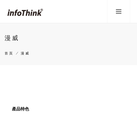
移
至
主
內
容
漫威
首頁
/
漫威
導
航
連
結
產品特色