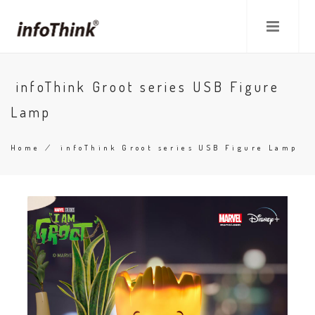
Skip
to
main
content
infoThink Groot series USB Figure
Lamp
Home
/
infoThink Groot series USB Figure Lamp
Breadcrumb