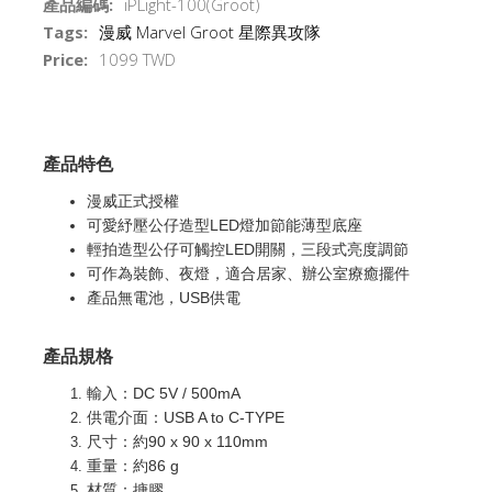
產品編碼:
iPLight-100(Groot)
Tags:
漫威
Marvel
Groot
星際異攻隊
Price:
1099 TWD
產品特色
漫威正式授權
可愛紓壓公仔造型LED燈加節能薄型底座
輕拍造型公仔可觸控LED開關，三段式亮度調節
可作為裝飾、夜燈，適合居家、辦公室療癒擺件
產品無電池，USB供電
產品規格
輸入：DC 5V / 500mA
供電介面：USB A to C-TYPE
尺寸：約90 x 90 x 110mm
重量：約86 g
材質：搪膠