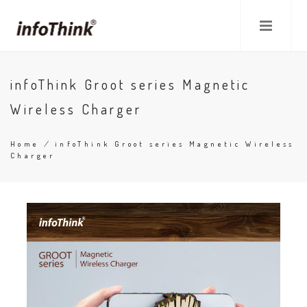
Skip
to
main
content
infoThink Groot series Magnetic
Wireless Charger
Home
/
infoThink Groot series Magnetic Wireless
Charger
Breadcrumb