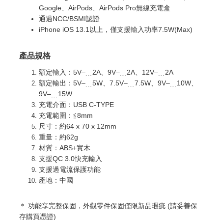
Google、AirPods、AirPods Pro無線充電盒
通過NCC/BSMI認證
iPhone iOS 13.1以上，僅支援輸入功率7.5W(Max)
產品規格
額定輸入：5V–﹍2A、9V–﹍2A、12V–﹍2A
額定輸出：5V–﹍5W、7.5V–﹍7.5W、9V–﹍10W、
9V–﹍15W
充電介面：USB C-TYPE
充電範圍：≦8mm
尺寸：約64 x 70 x 12mm
重量：約62g
材質：ABS+實木
支援QC 3.0快充輸入
支援過電流保護功能
產地：中國
＊ 功能享完整
保固，外觀零件保固僅限新品瑕疵 (請妥善保
存購買憑證)