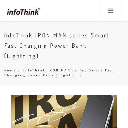
Skip
to
main
content
infoThink IRON MAN series Smart
Fast Charging Power Bank
(Lightning)
Home
/
infoThink IRON MAN series Smart Fast
Charging Power Bank (Lightning)
Breadcrumb