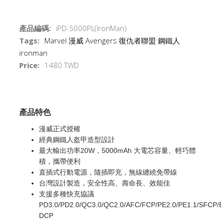
產品編碼:
iPD-5000PL(IronMan)
Tags:
Marvel
漫威
Avengers
復仇者聯盟
鋼鐵人
ironman
Price:
1480 TWD
產品特色
漫威正式授權
經典鋼鐵人盔甲造型設計
最大輸出功率20W，5000mAh 大電芯容量、輕巧體
積，攜帶便利
直插式行動電源，隨插即充，無線纏繞免帶線
台灣設計製造，安全性高、壽命長、效能佳
支援多種快充協議
PD3.0/PD2.0/QC3.0/QC2.0/AFC/FCP/PE2.0/PE1.1/SFCP/
DCP