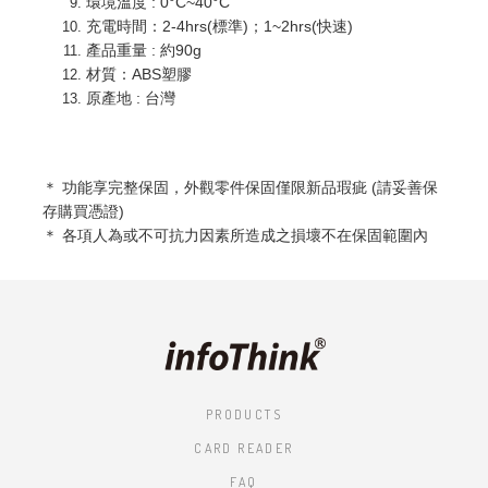
環境溫度 : 0°C~40°C
充電時間：2-4hrs(標準)；1~2hrs(快速)
產品重量 : 約90g
材質：ABS塑膠
原產地 : 台灣
＊ 功能享完整
保固，外觀零件保固僅限新品瑕疵 (請妥善保
存購買憑證)
＊ 各項人為或不可抗力因素所造成之損壞不在保固範圍內
PRODUCTS
CARD READER
FAQ