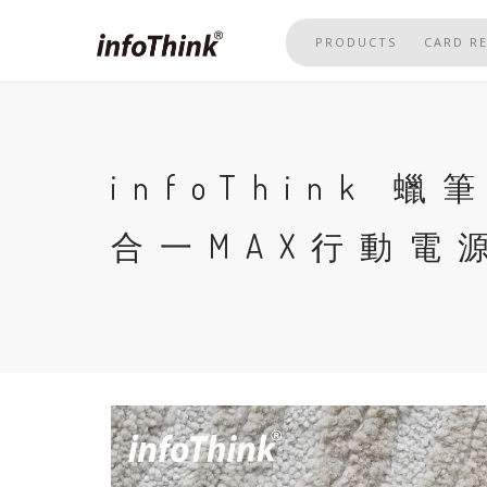
Skip
to
PRODUCTS
CARD R
main
content
infoThink 
合一MAX行動電