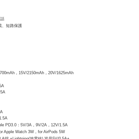
通話
載、短路保護
00mAh，15V/2150mAh，20V/1625mAh
5A
.5A
5A
1.5A
le PD3.0：5V/3A，9V/2A，12V/1.5A
pple Watch 3W，for AirPods 5W
端 +Lightning(放電線) 皆是5V/0.5A+