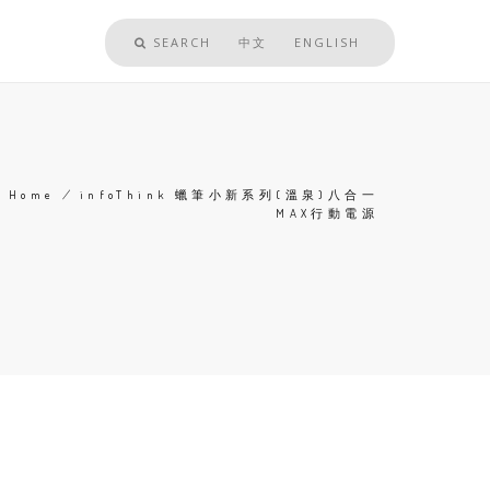
SEARCH
中文
ENGLISH
Home
/
infoThink 蠟筆小新系列(溫泉)八合一
MAX行動電源
Breadcrumb