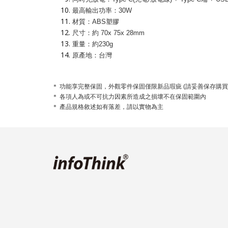
最高輸出功率：30W
材質：ABS塑膠
尺寸：約 70x 75x 28mm
重量：約230g
原產地：台灣
＊ 功能享完整保固，外觀零件保固僅限新品瑕疵 (請妥善保存購買
＊ 各項人為或不可抗力因素所造成之損壞不在保固範圍內
＊ 產品規格敘述如有落差，請以實物為主