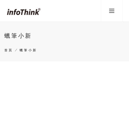
移
至
主
內
容
蠟筆小新
首頁
/
蠟筆小新
導
航
連
結