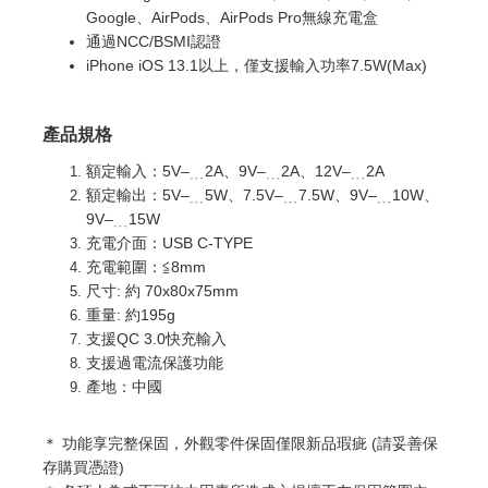
Google、AirPods、AirPods Pro無線充電盒
通過NCC/BSMI認證
iPhone iOS 13.1以上，僅支援輸入功率7.5W(Max)
產品規格
額定輸入：5V–﹍2A、9V–﹍2A、12V–﹍2A
額定輸出：5V–﹍5W、7.5V–﹍7.5W、9V–﹍10W、
9V–﹍15W
充電介面：USB C-TYPE
充電範圍：≦8mm
尺寸: 約 70x80x75mm
重量: 約195g
支援QC 3.0快充輸入
支援過電流保護功能
產地：中國
＊ 功能享完整
保固，外觀零件保固僅限新品瑕疵 (請妥善保
存購買憑證)