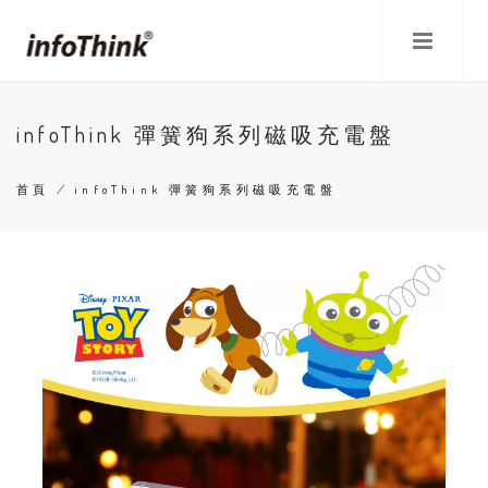
移
至
主
內
容
infoThink 彈簧狗系列磁吸充電盤
首頁
/
infoThink 彈簧狗系列磁吸充電盤
導
航
連
結