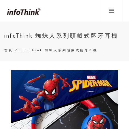
移
至
主
內
容
infoThink 蜘蛛人系列頭戴式藍牙耳機
首頁
/
infoThink 蜘蛛人系列頭戴式藍牙耳機
導
航
連
結