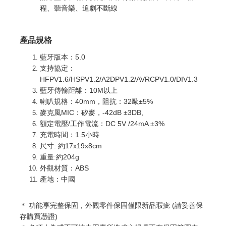
程、聽音樂、追劇不斷線
產品規格
藍牙版本：5.0
支持協定：
HFPV1.6/HSPV1.2/A2DPV1.2/AVRCPV1.0/DIV1.3
藍牙傳輸距離：10M以上
喇叭規格：40mm，阻抗：32歐±5%
麥克風MIC：矽麥，-42dB ±3DB,
額定電壓/工作電流：DC 5V /24mA ±3%
充電時間：1.5小時
尺寸: 約17x19x8cm
重量:約204g
外觀材質：ABS
產地：中國
＊ 功能享完整
保固，外觀零件保固僅限新品瑕疵 (請妥善保
存購買憑證)