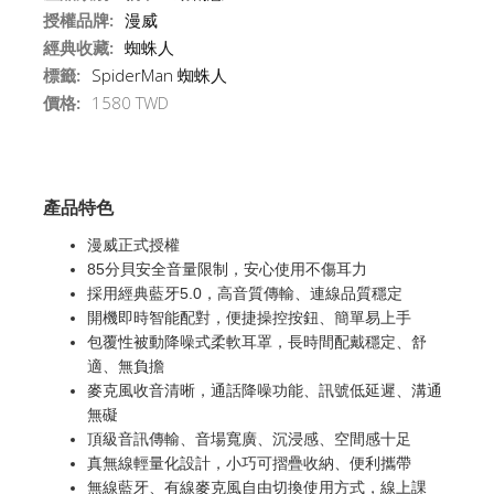
授權品牌:
漫威
經典收藏:
蜘蛛人
標籤:
SpiderMan
蜘蛛人
價格:
1580 TWD
產品特色
漫威正式授權
85分貝安全音量限制，安心使用不傷耳力
採用經典藍牙5.0，高音質傳輸、連線品質穩定
開機即時智能配對，便捷操控按鈕、簡單易上手
包覆性被動降噪式柔軟耳罩，長時間配戴穩定、舒
適、無負擔
麥克風收音清晰，通話降噪功能、訊號低延遲、溝通
無礙
頂級音訊傳輸、音場寬廣、沉浸感、空間感十足
真無線輕量化設計，小巧可摺疊收納、便利攜帶
無線藍牙、有線麥克風自由切換使用方式，線上課