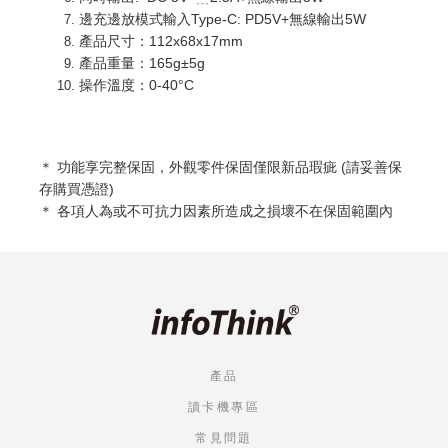
邊充邊放模式輸入Type-C: PD5V+無線輸出5W
產品尺寸：112x68x17mm
產品重量：165g±5g
操作溫度：0-40°C
＊ 功能享完整
保固，外觀零件保固僅限新品瑕疵 (請妥善保
存購買憑證)
＊ 各項人為或不可抗力因素所造成之損壞不在保固範圍內
產品
讀卡機專區
常見問題