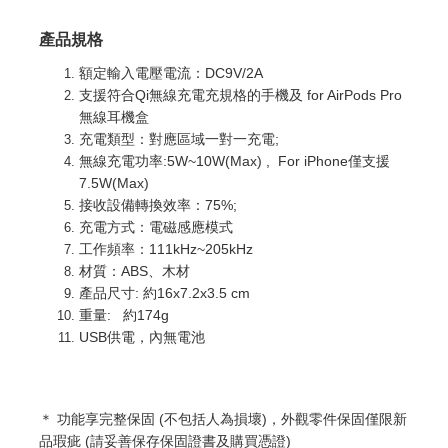
產品規格
額定輸入電壓電流：DC9V/2A
支援符合Qi無線充電充規格的手機及 for AirPods Pro
無線耳機盒
充電類型：對應區域一對一充電;
無線充電功率:5W~10W(Max) , For iPhone僅支援
7.5W(Max)
接收設備轉換效率：75%;
充電方式：電磁感應模式
工作頻率：111kHz~205kHz
材質：ABS、木材
產品尺寸: 約16x7.2x3.5 cm
重量: 約174g
USB供電，內無電池
＊ 功能享完整
保固 (不包括人為損壞)，外觀零件保固僅限新
品瑕疵 (請妥善保存保固證書及購買憑證)