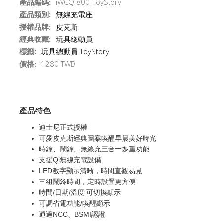
產品編碼:
iWCQ-800-ToyStory
產品類別:
無線充電座
授權品牌:
皮克斯
經典收藏:
玩具總動員
標籤:
玩具總動員
ToyStory
價格:
1280 TWD
產品特色
迪士尼正式授權
可愛皮克斯經典圖案喚醒早晨美好時光
時鐘、鬧鐘、無線充三合一多重功能
支援Qi無線充電設備
LED數字顯示清晰，時間直觀易見
三組鬧鈴時間，定時設置更方便
時間/日期/溫度 可切換顯示
可調省電功能/喚醒顯示
通過NCC、BSMI認證