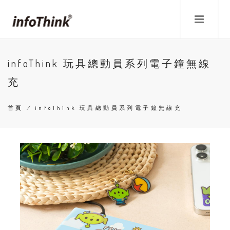
移
至
主
內
容
infoThink 玩具總動員系列電子鐘無線
充
首頁
/
infoThink 玩具總動員系列電子鐘無線充
導
航
連
結