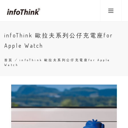
移
至
主
內
容
infoThink 歐拉夫系列公仔充電座for
Apple Watch
首頁
/
infoThink 歐拉夫系列公仔充電座for Apple
Watch
導
航
連
結