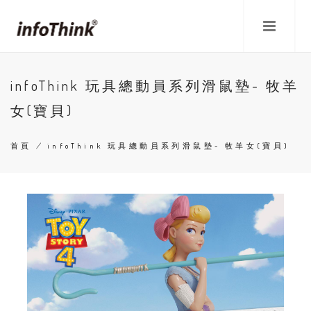
移
至
主
內
容
infoThink 玩具總動員系列滑鼠墊- 牧羊
女(寶貝)
首頁
/
infoThink 玩具總動員系列滑鼠墊- 牧羊女(寶貝)
導
航
連
結