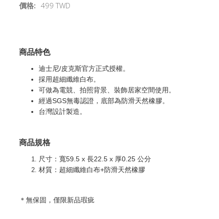
價格:
499 TWD
商品特色
迪士尼/皮克斯官方正式授權。
採用超細纖維白布
。
可做為電競、拍照背景、裝飾居家空間使用
。
經過SGS無毒認證，底部為防滑天然橡膠
。
台灣設計製造
。
商品規格
尺寸：寬59.5 x 長22.5 x 厚0.25 公分
材質：超細纖維白布+防滑天然橡膠
＊無保固，僅限新品瑕疵