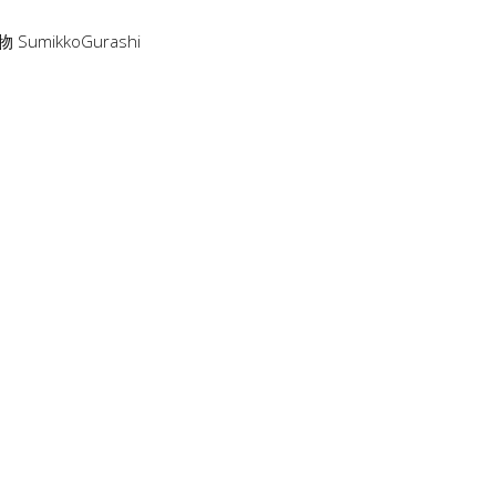
物
SumikkoGurashi