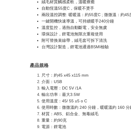
絨毛材質觸感柔軟，溫暖療癒
自動恆溫55度C，保暖不燙手
兩段溫控調整: 暖暖溫：約55度C ; 微微溫：約45
一鍵開機快速導溫，可持續暖手240分鐘
溫度監控，過熱自動斷電，安全無虞
環保設計，鋰電池無限次重複使用
附可替換束線帶，絨毛套可拆下清洗
台灣設計製造，鋰電池通過BSMI檢驗
產品規格
尺寸：約45 x45 x115 mm
介面：USB
輸入電壓：DC 5V /1A
輸出功率：最大3.5W
使用溫度：45/ 55 ±5 o C
使用時數：微微溫約 240 分鐘，暖暖溫約 160 分
材質：ABS、鋁合金、無毒絨毛
重量：約90克
電源：鋰電池