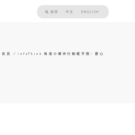
搜尋
中文
ENGLISH
首頁
/
infoThink 角落小夥伴行動暖手寶- 愛心
導
航
連
結