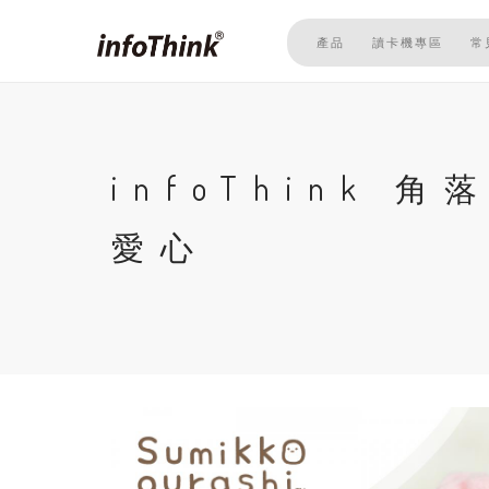
移
至
產品
讀卡機專區
常
主
內
容
infoThink
愛心