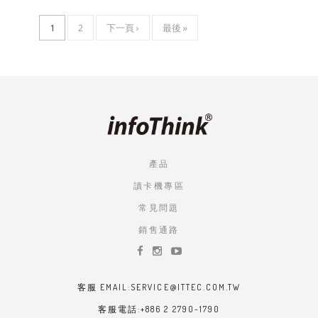
目
1
頁
2
下
下一頁 ›
LAST
最後 »
Pagination
前
面
一
PAGE
頁
頁
面
產品
讀卡機專區
常見問題
銷售通路
客服 EMAIL:SERVICE@ITTEC.COM.TW
客服電話:+886 2 2790-1790