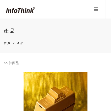
移
至
主
內
容
產品
首頁
/
產品
導
航
65 件商品
連
結