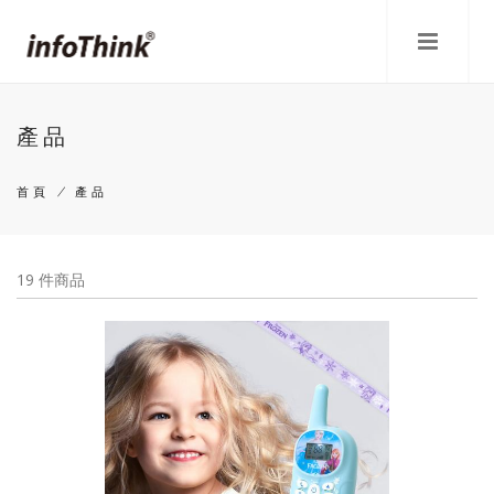
移
至
主
內
容
產品
首頁
/
產品
導
航
19 件商品
連
結