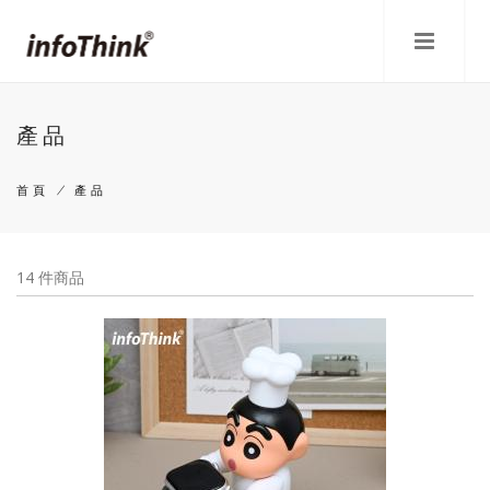
移
至
主
內
容
產品
首頁
/
產品
導
航
14 件商品
連
結