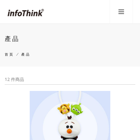
移
至
主
內
容
產品
首頁
/
產品
導
航
12 件商品
連
結