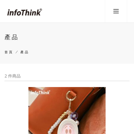
移
至
主
內
容
產品
首頁
/
產品
導
航
2 件商品
連
結