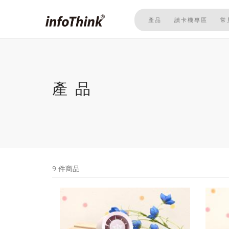
移
至
產品
讀卡機專區
常
主
內
容
產品
9 件商品