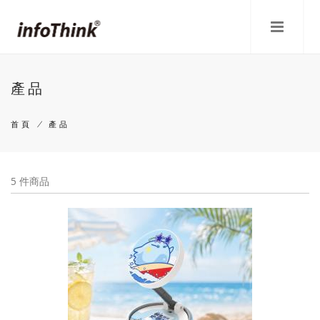
移
至
主
內
容
產品
首頁
/
產品
導
航
5 件商品
連
結