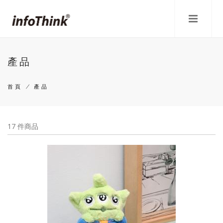
移
至
主
內
容
產品
首頁
/
產品
導
航
17 件商品
連
結