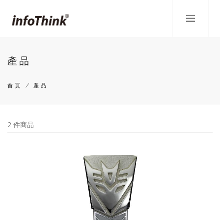
移
至
主
內
容
產品
首頁
/
產品
導
航
2 件商品
連
結