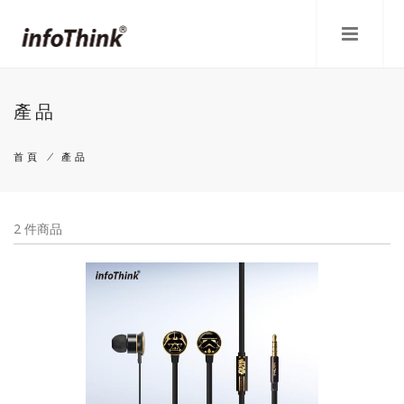
移
至
主
內
容
產品
首頁
/
產品
導
航
2 件商品
連
結