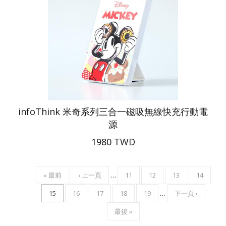
infoThink 米奇系列三合一磁吸無線快充行動電
源
1980 TWD
FIRST
« 最前
PREVIOUS
‹ 上一頁
…
頁
11
頁
12
頁
13
頁
14
Pagination
PAGE
PAGE
面
面
面
面
目
15
頁
16
頁
17
頁
18
頁
19
…
下
下一頁 ›
前
面
面
面
面
一
LAST
最後 »
頁
頁
PAGE
面