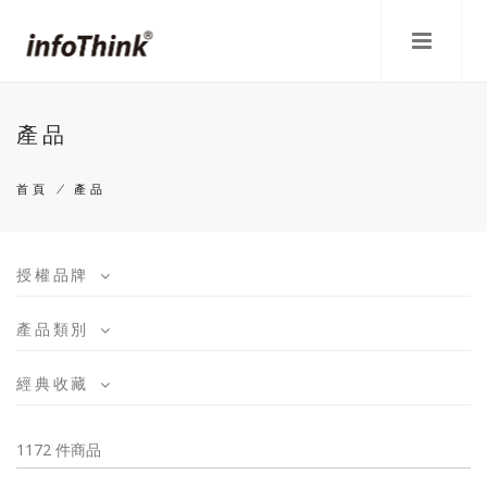
移
至
主
內
容
產品
首頁
/
產品
導
航
授權品牌
連
產品類別
結
經典收藏
1172 件商品