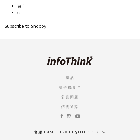
頁 1
Pagination
下
››
一
Subscribe to Snoopy
頁
產品
讀卡機專區
常見問題
銷售通路
客服 EMAIL:SERVICE@ITTEC.COM.TW