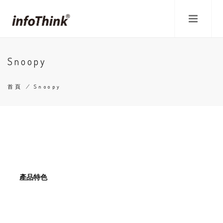
移
至
主
內
容
Snoopy
首頁
/
Snoopy
導
航
連
結
產品特色