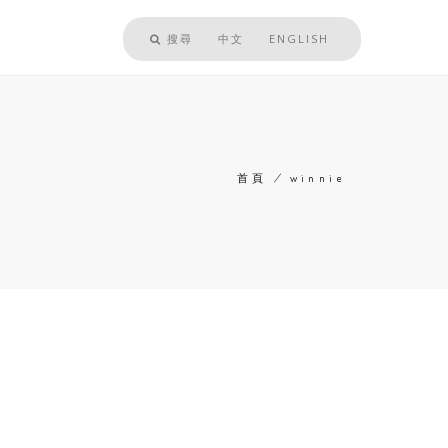
搜尋
中文
ENGLISH
首頁
/
winnie
導
航
連
結