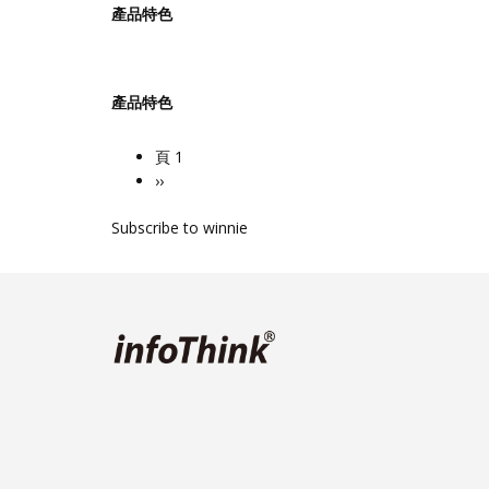
產品特色
產品特色
頁 1
Pagination
下
››
一
Subscribe to winnie
頁