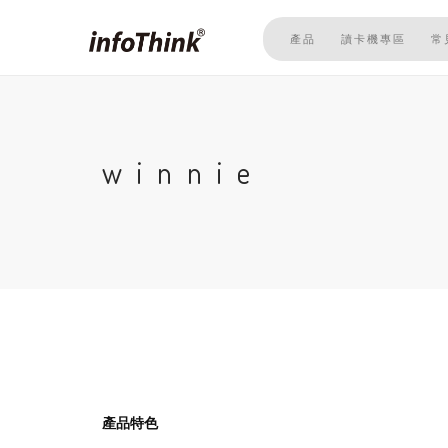
移
至
產品
讀卡機專區
常
主
內
容
winnie
產品特色