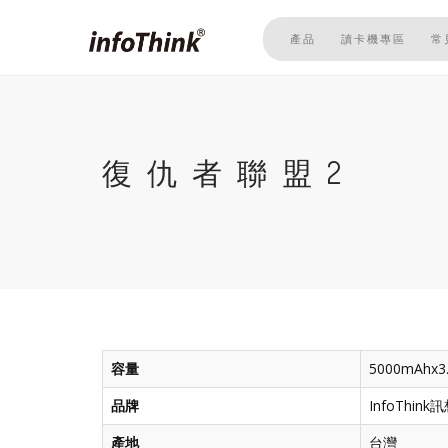
移
至
產品
讀卡機專區
常
主
內
容
復仇者聯盟2
容量
5000mAhx3
品牌
InfoThin
產地
台灣