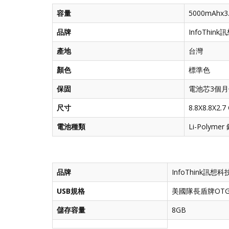
容量
5000mAhx3
品牌
InfoThin
產地
台灣
顏色
標準色
保固
電池芯3個
尺寸
8.8X8.8X2.7
電池種類
Li-Polym
品牌
InfoThink訊想科
USB規格
美國隊長盾牌OTG為
儲存容量
8GB