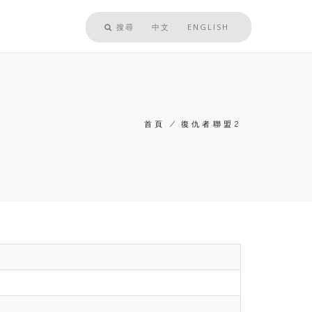
搜尋
中文
ENGLISH
首頁
/
復仇者聯盟2
導
航
連
結