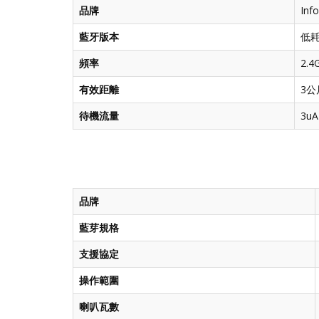
品牌
In
藍牙版本
低耗
頻率
2.4
有效距離
3公
待機流量
3u
品牌
藍芽規格
支援協定
操作範圍
喇叭瓦數