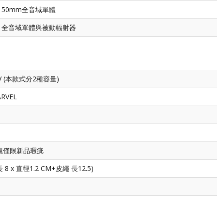
50mm全音域單體
全音域單體與被動幅射器
.7V (本款式分2種容量)
RVEL
觀僅限新品瑕疵
:長 8 x 直徑1.2 CM+皮繩 長12.5)