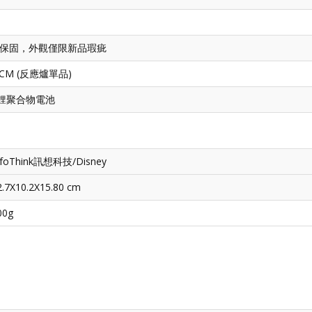
月保固，外觀僅限新品瑕疵
 CM (
反應爐單品)
er 鋰聚合物電池
nfoThink訊想科技/Disney
2.7X10.2X15.80 cm
00g