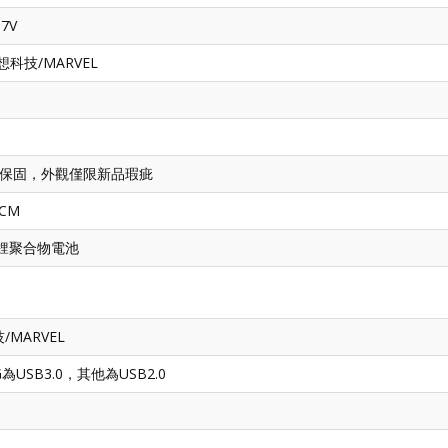
.7V
k訊想科技/MARVEL
月保固，外觀僅限新品瑕疵
 CM
er 鋰聚合物電池
技/MARVEL
USB3.0，其他為USB2.0