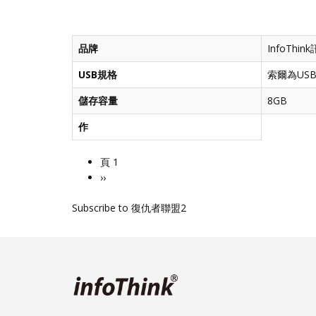
品牌
InfoThi
USB規格
索爾為USB
儲存容量
8GB
作
頁 1
Pagination
下
››
一
Subscribe to 復仇者聯盟2
頁