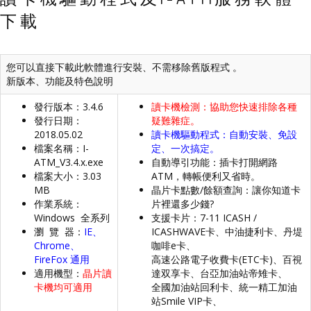
下載
您可以直接下載此軟體進行安裝、不需移除舊版程式 。
新版本、功能及特色說明
發行版本：3.4.6
讀卡機檢測：協助您快速排除各種
發行日期：
疑難雜症。
2018.05.02
讀卡機驅動程式：自動安裝、免設
檔案名稱：
I-
定、一次搞定。
ATM_V3.4.x.exe
自動導引功能：插卡打開網路
檔案大小：3.03
ATM，轉帳便利又省時。
MB
晶片卡點數/餘額查詢：讓你知道卡
作業系統：
片裡還多少錢?
Windows 全系列
支援卡片：7-11 ICASH /
瀏 覽 器：
IE、
ICASHWAVE卡、中油捷利卡、丹堤
Chrome、
咖啡e卡、
FireFox 通用
高速公路電子收費卡(ETC卡)、百視
適用機型：
晶片讀
達双享卡、台亞加油站帝雉卡、
卡機均可適用
全國加油站回利卡、統一精工加油
站Smile VIP卡、