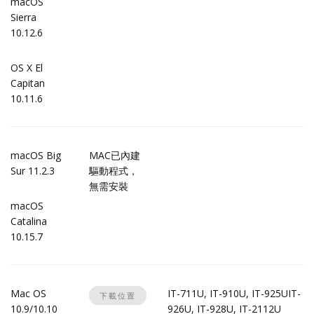
macOS
Sierra
10.12.6
OS X El
Capitan
10.11.6
macOS Big
MAC已內建
Sur 11.2.3
驅動程式，
無需安裝
macOS
Catalina
10.15.7
Mac OS
IT-711U, IT-910U, IT-925UIT-
下載位置
10.9/10.10
926U, IT-928U, IT-2112U