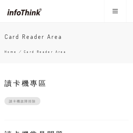
Skip
to
main
content
Card Reader Area
Home
/
Card Reader Area
Breadcrumb
讀卡機專區
讀卡機故障排除