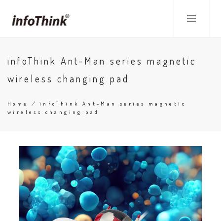
Skip
to
main
content
infoThink Ant-Man series magnetic
wireless changing pad
Home
/
infoThink Ant-Man series magnetic
wireless changing pad
Breadcrumb