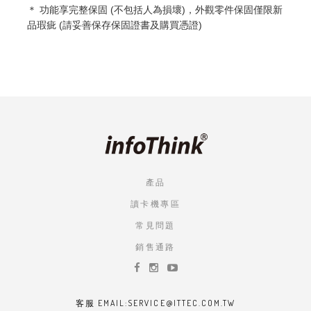
＊ 功能享完整
保固 (不包括人為損壞)，外觀零件保固僅限新
品瑕疵 (請妥善保存保固證書及購買憑證)
產品
讀卡機專區
常見問題
銷售通路
客服 EMAIL:SERVICE@ITTEC.COM.TW