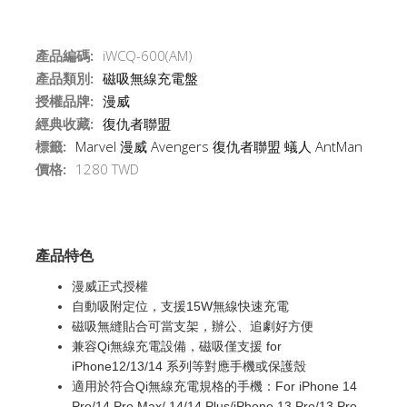
產品編碼:
iWCQ-600(AM)
產品類別:
磁吸無線充電盤
授權品牌:
漫威
經典收藏:
復仇者聯盟
標籤:
Marvel
漫威
Avengers
復仇者聯盟
蟻人
AntMan
價格:
1280 TWD
產品特色
漫威正式授權
自動吸附定位，支援15W無線快速充電
磁吸無縫貼合可當支架，辦公、追劇好方便
兼容Qi無線充電設備，磁吸僅支援 for
iPhone12/13/14 系列等對應手機或保護殼
適用於符合Qi無線充電規格的手機：For iPhone 14
Pro/14 Pro Max/ 14/14 Plus/iPhone 13 Pro/13 Pro