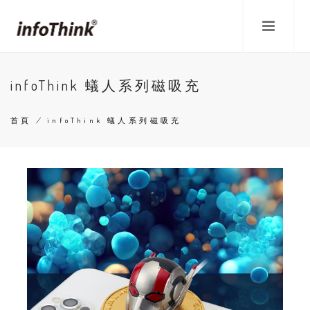
移
至
主
內
容
infoThink 蟻人系列磁吸充
首頁
/
infoThink 蟻人系列磁吸充
導
航
連
結