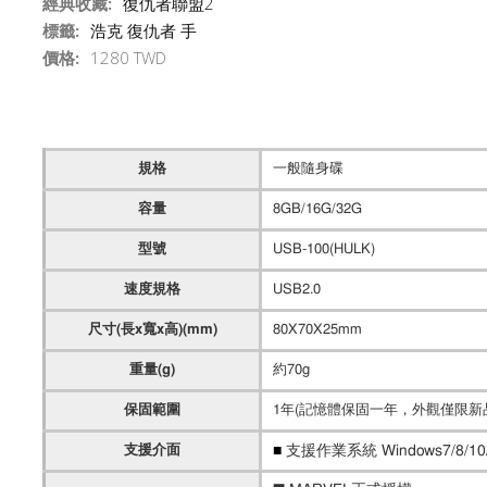
經典收藏:
復仇者聯盟2
標籤:
浩克
復仇者
手
價格:
1280 TWD
規格
一般隨身碟
容量
8GB/16G/32G
型號
USB-100(HULK)
速度規格
USB2.0
尺寸(長x寬x高)(mm)
80X70X25mm
重量(g)
約70g
保固範圍
1年(記憶體保固一年，外觀僅限新
■
支援介面
支援作業系統 Windows7/8/10/Vi