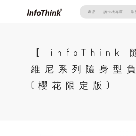
移
至
產品
讀卡機專區
常
主
內
容
【 infoThin
維尼系列隨身型
(櫻花限定版)