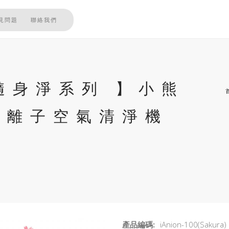
見問題
聯絡我們
k 隨身淨系列 】小熊
負離子空氣清淨機
產品編碼:
iAnion-100(Sakura)