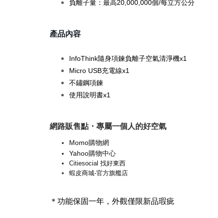
負離子量：最高20,000,000個/每立方公分
產品內容
InfoThink隨身項鍊負離子空氣清淨機x1
Micro USB充電線x1
不鏽鋼項鍊
使用說明書x1
網路販售點・專屬一個人的好空氣
Momo購物網
Yahoo購物中心
Citiesocial 找好東西
蝦皮商城-官方旗艦店
＊功能保固一年，外觀僅限新品瑕疵