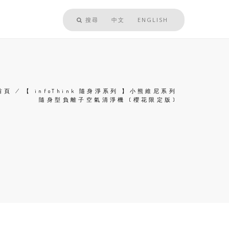
搜尋
中文
ENGLISH
首頁
/
【 infoThink 隨身淨系列 】小熊維尼系列
隨身型負離子空氣清淨機 (櫻花限定版)
導
航
連
結