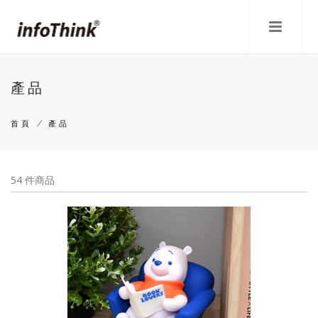
移
至
主
內
容
產品
首頁
/
產品
導
航
54 件商品
連
結