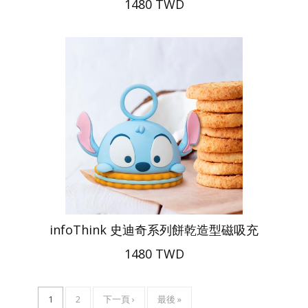
1480 TWD
infoThink 史迪奇系列餅乾造型磁吸充
1480 TWD
目
1
頁
2
下
下一頁 ›
LAST
最後 »
Pagination